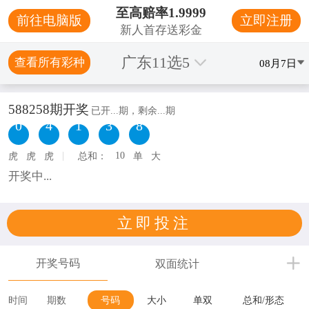
至高赔率1.9999
前往电脑版
立即注册
新人首存送彩金
广东11选5
查看所有彩种
08月7日
588258
期开奖
已开
...
期，剩余
...
期
1
4
8
0
6
|
10
虎
虎
虎
总和：
单
大
开奖中...
立即投注
开奖号码
双面统计
长龙
号码
大小
单双
总和/形态
时间
期数