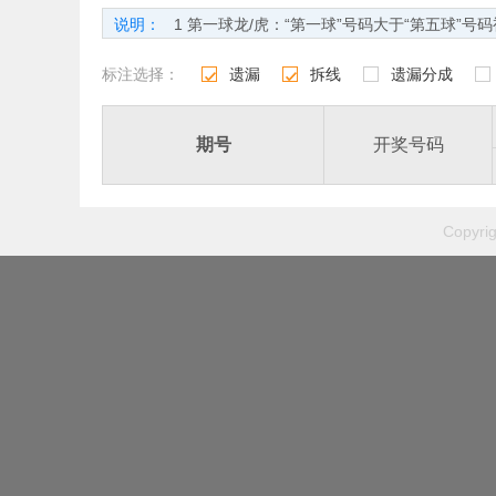
说明：
1 第一球龙/虎：“第一球”号码大于“第五球”号码
2 遗漏期数：自上期开出到本期间隔的期数。
标注选择：
遗漏
拆线
遗漏分成
3 分 隔 线 ：每五期使用分隔线，使横向导航更
1
2
3
4
4 出现次数：统计周期内，某个号码的累计出现
期号
开奖号码
5 平均遗漏：统计期数内遗漏的平均值（计算公式：平
6 最大遗漏：是指统计周期内所有遗漏值的最大
7 最大连出：是指统计周期内所有连出值的最大
Copyri