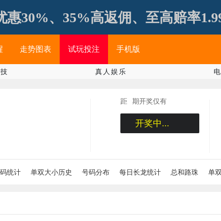
惠30%、35%高返佣、至高赔率1.9999
醒
走势图表
试玩投注
手机版
竞技
真人娱乐
距
期开奖仅有
开奖中...
码统计
单双大小历史
号码分布
每日长龙统计
总和路珠
单